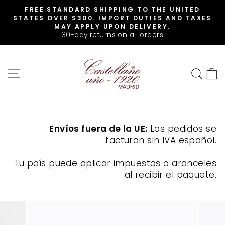
Skip
FREE STANDARD SHIPPING TO THE UNITED
to
Pause
STATES OVER $300. IMPORT DUTIES AND TAXES
slideshow
content
MAY APPLY UPON DELIVERY.
30-day returns on all orders
SITE NAVIGATION
SEA
Envíos fuera de la UE:
Los pedidos se
facturan sin IVA español.
Tu país puede aplicar impuestos o aranceles
al recibir el paquete.