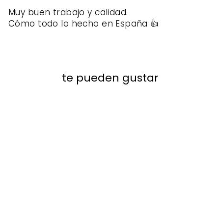
Muy buen trabajo y calidad.
Cómo todo lo hecho en España 👍
te pueden gustar
REBAJAS
Sale
Mahogany color Adele
women's lace-up shoes