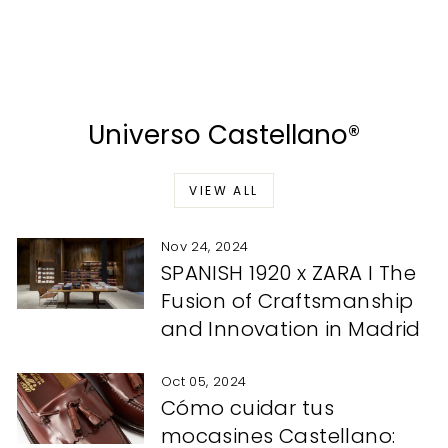
CASTELLANO®
Regular
Sale
$257.00
$205.00
Save
price
price
20%
Universo Castellano®
VIEW ALL
Nov 24, 2024
SPANISH 1920 x ZARA I The
Fusion of Craftsmanship
and Innovation in Madrid
Oct 05, 2024
Cómo cuidar tus
mocasines Castellano: