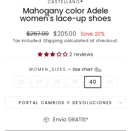
CASTELLANO®
Mahogany color Adele
women's lace-up shoes
Regular
Sale
$257.00
$205.00
Save 20%
price
price
Tax included.
Shipping
calculated at checkout.
2 reviews
WOMEN_SIZES
—
Size chart
36
37
38
39
40
41
PORTAL CAMBIOS Y DEVOLUCIONES
Envío GRATIS*