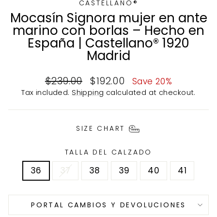
CASTELLANO®
Mocasín Signora mujer en ante
marino con borlas – Hecho en
España | Castellano® 1920
Madrid
Regular
Sale
$239.00
$192.00
Save 20%
price
price
Tax included.
Shipping
calculated at checkout.
SIZE CHART
TALLA DEL CALZADO
36
37
38
39
40
41
PORTAL CAMBIOS Y DEVOLUCIONES