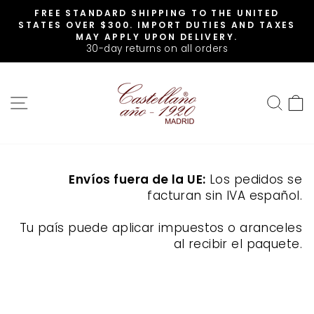
Skip
FREE STANDARD SHIPPING TO THE UNITED
to
Pause
STATES OVER $300. IMPORT DUTIES AND TAXES
slideshow
content
MAY APPLY UPON DELIVERY.
30-day returns on all orders
SITE NAVIGATION
SEA
Envíos fuera de la UE:
Los pedidos se
facturan sin IVA español.
Tu país puede aplicar impuestos o aranceles
al recibir el paquete.