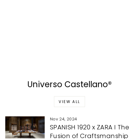
Mocasín Signora mujer
en ante marino con
borlas – Hecho en
España | Castellano®
1920 Madrid
CASTELLANO®
Regular
Sale
$239.00
$192.00
Save
price
price
20%
Universo Castellano®
VIEW ALL
Nov 24, 2024
SPANISH 1920 x ZARA I The
Fusion of Craftsmanship