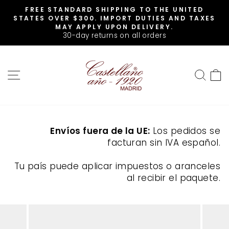
Skip
FREE STANDARD SHIPPING TO THE UNITED
to
Pause
STATES OVER $300. IMPORT DUTIES AND TAXES
slideshow
content
MAY APPLY UPON DELIVERY.
30-day returns on all orders
SITE NAVIGATION
SEA
Envíos fuera de la UE:
Los pedidos se
facturan sin IVA español.
Tu país puede aplicar impuestos o aranceles
al recibir el paquete.