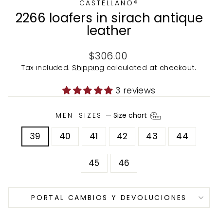
CASTELLANO®
2266 loafers in sirach antique
leather
Regular
$306.00
price
Tax included.
Shipping
calculated at checkout.
3 reviews
MEN_SIZES
—
Size chart
39
40
41
42
43
44
45
46
PORTAL CAMBIOS Y DEVOLUCIONES