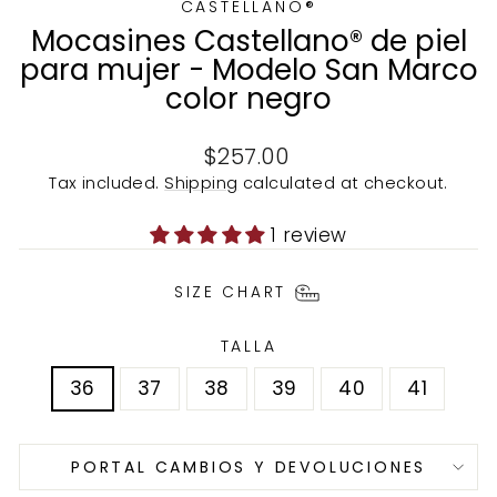
CASTELLANO®
Mocasines Castellano® de piel
para mujer - Modelo San Marco
color negro
Regular
$257.00
price
Tax included.
Shipping
calculated at checkout.
1 review
SIZE CHART
TALLA
36
37
38
39
40
41
PORTAL CAMBIOS Y DEVOLUCIONES