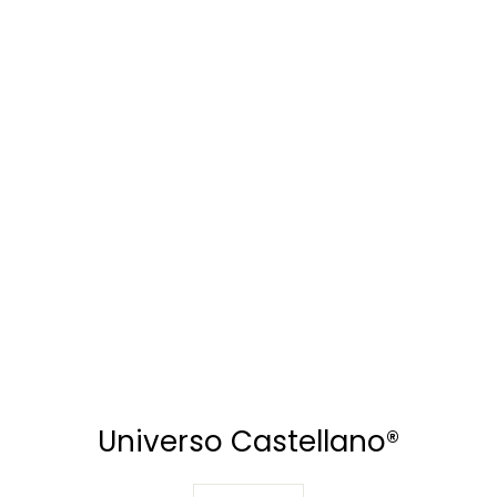
Mocasines Castellano®
de piel para mujer -
Modelo San Marco color
negro
CASTELLANO®
$257.00
Universo Castellano®