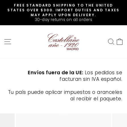
Skip
FREE STANDARD SHIPPING TO THE UNITED
to
Pause
STATES OVER $300. IMPORT DUTIES AND TAXES
slideshow
content
MAY APPLY UPON DELIVERY.
30-day returns on all orders
SITE NAVIGATION
SEA
Envíos fuera de la UE:
Los pedidos se
facturan sin IVA español.
Tu país puede aplicar impuestos o aranceles
al recibir el paquete.