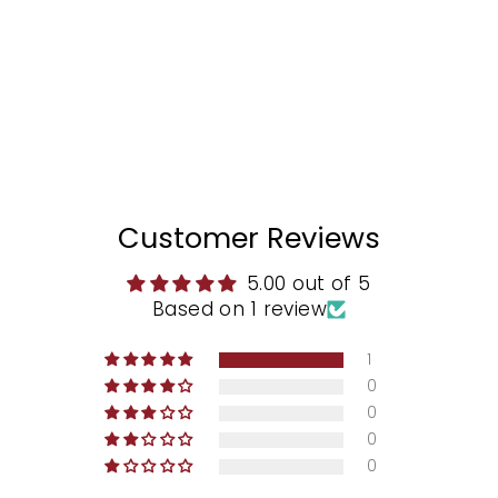
price
Save
10%
Sale
Customer Reviews
5.00 out of 5
Based on 1 review
1
0
0
0
0