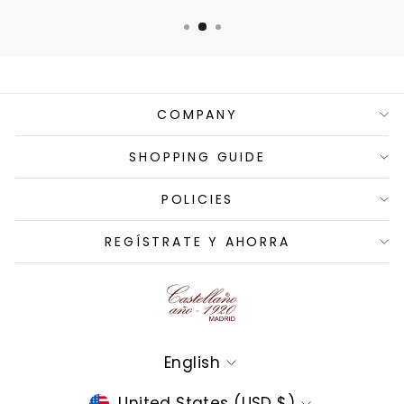
COMPANY
SHOPPING GUIDE
POLICIES
REGÍSTRATE Y AHORRA
Language
English
Currency
United States (USD $)