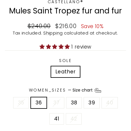
CASTELLANO®
Mules Saint Tropez fur and fur
Regular
Sale
$240.00
$216.00
Save 10%
price
price
Tax included.
Shipping
calculated at checkout.
1 review
SOLE
Leather
WOMEN_SIZES
—
Size chart
35
36
37
38
39
40
41
42