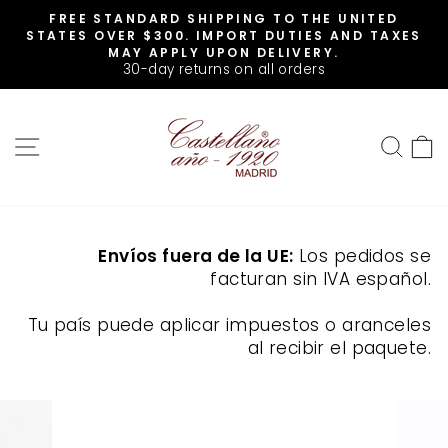
Skip
FREE STANDARD SHIPPING TO THE UNITED
to
Pause
STATES OVER $300. IMPORT DUTIES AND TAXES
slideshow
content
MAY APPLY UPON DELIVERY.
30-day returns on all orders
SITE NAVIGATION
SEA
Envíos fuera de la UE:
Los pedidos se
facturan sin IVA español.
Tu país puede aplicar impuestos o aranceles
al recibir el paquete.